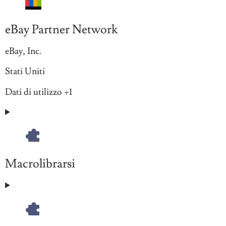
eBay Partner Network
Azienda:
eBay, Inc.
Luogo
Stati Uniti
del
Dati
Dati di utilizzo +1
trattamento:
Personali
trattati:
Macrolibrarsi