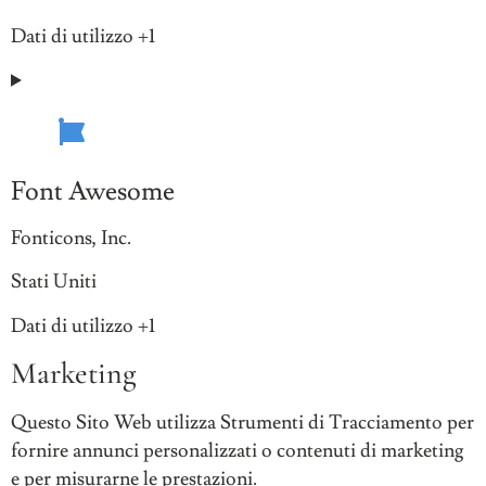
del
Dati
Dati di utilizzo +1
trattamento:
Personali
trattati:
Font Awesome
Azienda:
Fonticons, Inc.
Luogo
Stati Uniti
del
Dati
Dati di utilizzo +1
trattamento:
Personali
Marketing
trattati:
Questo Sito Web utilizza Strumenti di Tracciamento per
fornire annunci personalizzati o contenuti di marketing
e per misurarne le prestazioni.