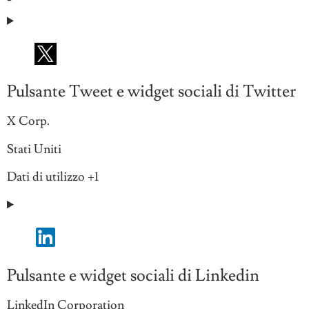
Pulsante Tweet e widget sociali di Twitter
Azienda:
X Corp.
Luogo
Stati Uniti
del
Dati
Dati di utilizzo +1
trattamento:
Personali
trattati:
Pulsante e widget sociali di Linkedin
Azienda:
LinkedIn Corporation