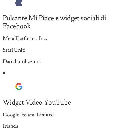
Pulsante Mi Piace e widget sociali di
Facebook
Azienda:
Meta Platforms, Inc.
Luogo
Stati Uniti
del
Dati
Dati di utilizzo +1
trattamento:
Personali
trattati:
Widget Video YouTube
Azienda:
Google Ireland Limited
Luogo
Irlanda