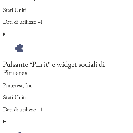
Luogo
Stati Uniti
del
Dati
Dati di utilizzo +1
trattamento:
Personali
trattati:
Pulsante “Pin it” e widget sociali di
Pinterest
Azienda:
Pinterest, Inc.
Luogo
Stati Uniti
del
Dati
Dati di utilizzo +1
trattamento:
Personali
trattati: