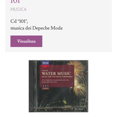
101
MUSICA
Cd “101”,
musica dei Depeche Mode
Visualizza