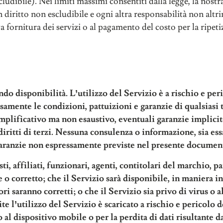
ludibile). Nei limiti massimi consentiti dalla legge, la nostr
n diritto non escludibile e ogni altra responsabilità non altri
a fornitura dei servizi o al pagamento del costo per la ripeti
do disponibilità. L’utilizzo del Servizio è a rischio e per
samente le condizioni, pattuizioni e garanzie di qualsiasi t
semplificativo ma non esaustivo, eventuali garanzie implici
iritti di terzi. Nessuna consulenza o informazione, sia essa
à garanzie non espressamente previste nel presente documen
i, affiliati, funzionari, agenti, contitolari del marchio, p
o corretto; che il Servizio sarà disponibile, in maniera ini
ri saranno corretti; o che il Servizio sia privo di virus o 
e l’utilizzo del Servizio è scaricato a rischio e pericolo d
al dispositivo mobile o per la perdita di dati risultante d