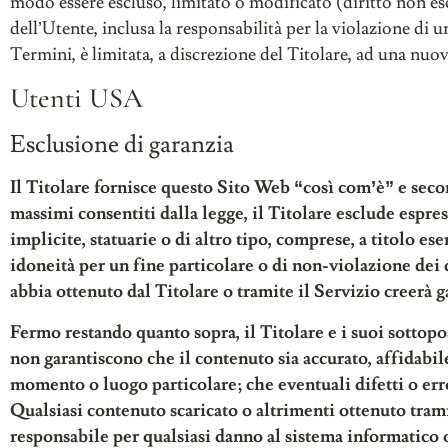
modo essere escluso, limitato o modificato (diritto non esc
dell’Utente, inclusa la responsabilità per la violazione di u
Termini, è limitata, a discrezione del Titolare, ad una nuov
Utenti USA
Esclusione di garanzia
Il Titolare fornisce questo Sito Web “così com’è” e secon
massimi consentiti dalla legge, il Titolare esclude espres
implicite, statuarie o di altro tipo, comprese, a titolo e
idoneità per un fine particolare o di non-violazione dei d
abbia ottenuto dal Titolare o tramite il Servizio creer
Fermo restando quanto sopra, il Titolare e i suoi sottopost
non garantiscono che il contenuto sia accurato, affidabile 
momento o luogo particolare; che eventuali difetti o erro
Qualsiasi contenuto scaricato o altrimenti ottenuto tramit
responsabile per qualsiasi danno al sistema informatico o 