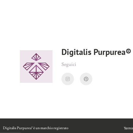
Digitalis Purpurea® 
Seguici
Digitalis Purpurea®
è un marchio registrato
Termin