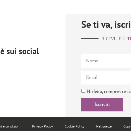
Se ti va, iscr
RICEVI LE UL
è sui social
Ho letto, compreso e ac
Iscriviti
i e condizioni
Privacy Policy
Cookie Policy
Netiquette
Copy