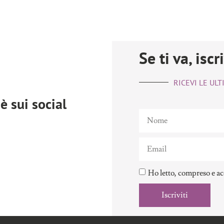
Se ti va, iscr
RICEVI LE UL
è sui social
Ho letto, compreso e ac
Iscriviti