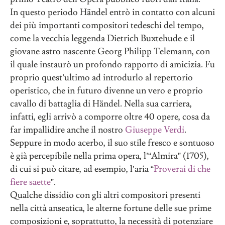
In questo periodo Händel entrò in contatto con alcuni
dei più importanti compositori tedeschi del tempo,
come la vecchia leggenda Dietrich Buxtehude e il
giovane astro nascente Georg Philipp Telemann, con
il quale instaurò un profondo rapporto di amicizia. Fu
proprio quest’ultimo ad introdurlo al repertorio
operistico, che in futuro divenne un vero e proprio
cavallo di battaglia di Händel. Nella sua carriera,
infatti, egli arrivò a comporre oltre 40 opere, cosa da
far impallidire anche il nostro
Giuseppe Verdi
.
Seppure in modo acerbo, il suo stile fresco e sontuoso
è già percepibile nella prima opera, l’“Almira” (1705),
di cui si può citare, ad esempio, l’aria “
Proverai di che
fiere saette
”.
Qualche dissidio con gli altri compositori presenti
nella città anseatica, le alterne fortune delle sue prime
composizioni e, soprattutto, la necessità di potenziare