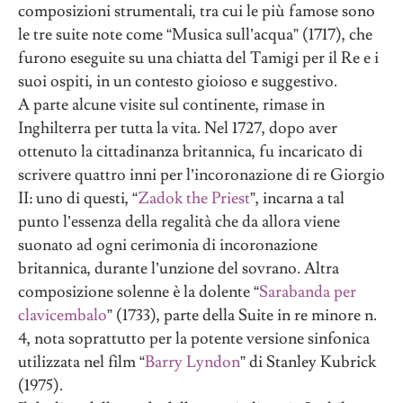
composizioni strumentali, tra cui le più famose sono
le tre suite note come “Musica sull’acqua” (1717), che
furono eseguite su una chiatta del Tamigi per il Re e i
suoi ospiti, in un contesto gioioso e suggestivo.
A parte alcune visite sul continente, rimase in
Inghilterra per tutta la vita. Nel 1727, dopo aver
ottenuto la cittadinanza britannica, fu incaricato di
scrivere quattro inni per l’incoronazione di re Giorgio
II: uno di questi, “
Zadok the Priest
”, incarna a tal
punto l’essenza della regalità che da allora viene
suonato ad ogni cerimonia di incoronazione
britannica, durante l’unzione del sovrano. Altra
composizione solenne è la dolente “
Sarabanda per
clavicembalo
” (1733), parte della Suite in re minore n.
4, nota soprattutto per la potente versione sinfonica
utilizzata nel film “
Barry Lyndon
” di Stanley Kubrick
(1975).