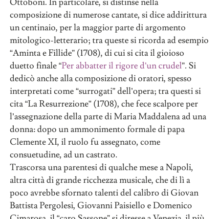
Ottoboni. In particolare, si distinse nella
composizione di numerose cantate, si dice addirittura
un centinaio, per la maggior parte di argomento
mitologico-letterario; tra queste si ricorda ad esempio
“Aminta e Fillide” (1708), di cui si cita il gioioso
duetto finale “
Per abbatter il rigore d’un crudel
”. Si
dedicò anche alla composizione di oratori, spesso
interpretati come “surrogati” dell’opera; tra questi si
cita “La Resurrezione” (1708), che fece scalpore per
l’assegnazione della parte di Maria Maddalena ad una
donna: dopo un ammonimento formale di papa
Clemente XI, il ruolo fu assegnato, come
consuetudine, ad un castrato.
Trascorsa una parentesi di qualche mese a Napoli,
altra città di grande ricchezza musicale, che di lì a
poco avrebbe sfornato talenti del calibro di Giovan
Battista Pergolesi, Giovanni Paisiello e Domenico
Cimarosa, il “caro Sassone” si diresse a Venezia, il più