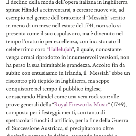
Il declino della moda dell’opera italiana in Inghilterra
spinse Händel a reinventarsi, a cercare nuove vie, ad
esempio nel genere dell’oratorio: il “Messiah” scritto
in meno di un mese nell’estate del 1741, non solo si
presenta come il suo capolavoro, ma è divenuto nel
tempo l’oratorio per eccellenza, con incastonato il
celeberrimo coro “
Hallelujah
”, il quale, nonostante
venga ormai riprodotto in innumerevoli versioni, non
ha perso la sua inimitabile grandezza. Accolto fin da
subito con entusiasmo in Irlanda, il “Messiah” ebbe un
riscontro più tiepido in Inghilterra, ma seppe
conquistare nel tempo il pubblico inglese,
consacrando Händel come una vera rock star: alle
prove generali della “
Royal Fireworks Music
” (1749),
composta per i festeggiamenti, con tanto di
spettacolari fuochi d’artificio, per la fine della Guerra
di Successione Austriaca, si precipitarono oltre