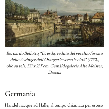
Bernardo Bellotto,
“
Dresda, veduta del vecchio fossato
dello Zwinger
dall
’
Orangerie verso la citt
à
”
(1752),
olio su tela, 133 x 235 cm, Gemäldegalerie Alte Meister,
Dresda
Germania
Händel nacque ad Halle, al tempo chiamata per esteso