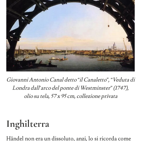
Giovanni Antonio Canal detto
“
il Canaletto
”
,
“
Veduta di
Londra dall
’
arco del ponte di Westminster
”
(1747),
olio su tela, 57 x 95 cm, collezione privata
Inghilterra
Händel non era un dissoluto, anzi, lo si ricorda come