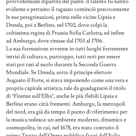
provvidenziale dipartita del padre. Il talento fu subito
evidente e pertanto il ragazzo cominciò precocemente
le sue peregrinazioni, prima nelle vicine Lipsia e
Dresda, poi a Berlino, nel 1702, dove colpì la
coltissima regina di Prussia Sofia Carlotta, ed infine
ad Amburgo, dove rimase dal 1703 al 1706.
La sua formazione avvenne in tutti luoghi fortemente
intrisi di cultura e, purtroppo, tutti noti per essere
stati poi rasi al suolo durante la Seconda Guerra
Mondiale. Se Dresda, sotto il principe elettore
Augusto il Forte, si stava imponendo come una vera e
propria capitale artistica, tale da guadagnarsi il titolo
di “Firenze sull’Elba”, anche le più flebili Lipsia e
Berlino erano città frementi. Amburgo, la metropoli
del nord, era già da tempo il punto di riferimento per
la musica tedesca: un ambiente moderno, dinamico e
cosmopolita, in cui, nel 1678, era stato costruito il
primo Teatro dell’Opera pubblico fuori dall’Italia.