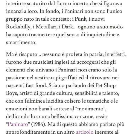
interiore scaturito dal futuro incerto che si figurava
innanzi a loro. In fondo, i Paninari non sono l’unico
gruppo nato in tale contesto: i Punk, i nuovi
Rockabilly, i Metallari, i Dark… ognuno a suo modo
ha saputo trasmettere quel senso di inquietudine e
smarrimento.
Ma è risaputo… nessuno è profeta in patria; in effetti,
furono due musicisti inglesi ad accorgersi che gli
elementi che univano i Paninari non erano solo la
passione nel vestire capi griffati ed il ritrovarsi nei
nascenti fast food. Stiamo parlando dei Pet Shop
Boys, artisti di grande cultura, sensibilità e talento,
che con fulminea lucidità colsero le tematiche e le
emozioni non banali sottese al “movimento”,
dedicando loro una bellissima canzone, ossia
“
Paninaro
” (1986). Ma di questo abbiamo parlato più
approfonditamente in un altro
articolo
inerente al