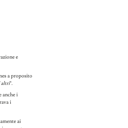
razione e
mes a proposito
altri
”.
e anche i
rava i
samente ai