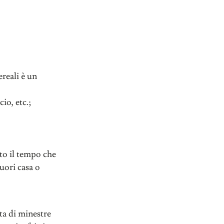
reali è un
cio, etc.;
tto il tempo che
uori casa o
tta di minestre