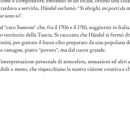
i come il compositore, entrando in un locale, ordinò una cola
 tardava a servirlo, Händel esclamò: “
Si sbrighi, mi porti da 
ue sono io
”.
al “caro Sassone” che, fra il 1706 e il 1710, soggiornò in Ital
o territorio della Tuscia. Si racconta che Händel si fermò di
imini, per gustare il buon cibo preparato da una popolana de
 e castagne, piatto “povero”, ma dal cuore grande.
nterpretazione personale di atmosfere, sensazioni ed altri a
visibili o meno, che rispecchiano la nostra visione creativa e 