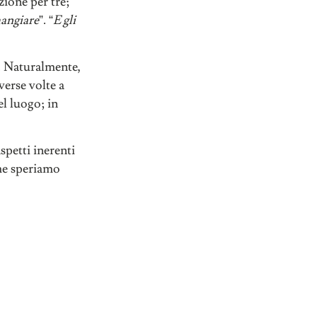
zione per tre;
mangiare
”. “
E gli
ia. Naturalmente,
verse volte a
l luogo; in
spetti inerenti
che speriamo