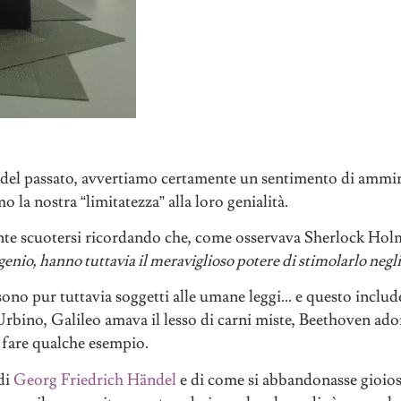
tà del passato, avvertiamo certamente un sentimento di ammi
 la nostra “limitatezza” alla loro genialità.
nte scuotersi ricordando che, come osservava Sherlock Hol
enio, hanno tuttavia il meraviglioso potere di stimolarlo negli 
sono pur tuttavia soggetti alle umane leggi… e questo includ
Urbino, Galileo amava il lesso di carni miste, Beethoven ado
r fare qualche esempio.
di
Georg Friedrich Händel
e di come si abbandonasse gioio