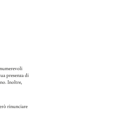
innumerevoli
icua presenza di
no. Inoltre,
però rinunciare