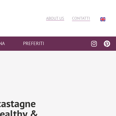
ABOUT US
CONTATTI
NA
PREFERITI
castagne
Healthy &