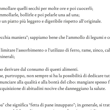
 ammollare quelli secchi per molte ore e poi cuocerli;
ammollarle, bollirle e poi pelarle una ad una;
 un piatto più leggero e digeribile rispetto all’originale.
vecchia maniera”; sappiamo bene che l’ammollo di legumi e ce
i limitare l’assorbimento o l’utilizzo di ferro, rame, zinco, cal
minerali;
no derivare dal consumo di questi alimenti.
he, purtroppo, non sempre si ha la possibilità di dedicare tu
unciare alla qualità e alla bontà del cibo: mangiare spesso f
cquisizione di abitudini nocive che danneggiano la salute.
 che significa “fetta di pane inzuppato”; in generale, si tra