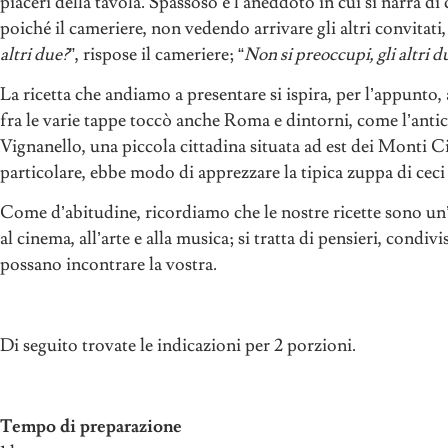
piaceri della tavola. Spassoso è l’aneddoto in cui si narra d
poiché il cameriere, non vedendo arrivare gli altri convitati,
altri due?
”, rispose il cameriere; “
Non si preoccupi, gli altri d
La ricetta che andiamo a presentare si ispira, per l’appunto, 
fra le varie tappe toccò anche Roma e dintorni, come l’antic
Vignanello, una piccola cittadina situata ad est dei Monti C
particolare, ebbe modo di apprezzare la tipica zuppa di ceci
Come d’abitudine, ricordiamo che le nostre ricette sono un’i
al cinema, all’arte e alla musica; si tratta di pensieri, condi
possano incontrare la vostra.
Di seguito trovate le indicazioni per 2 porzioni.
Tempo di preparazione